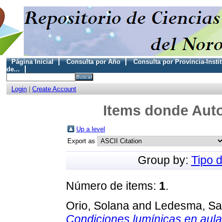
Página Inicial
Consulta por Año
Consulta por Provincia-Insti
de...
Login
|
Create Account
Items donde Auto
Up a level
Export as
Group by:
Tipo 
Número de items:
1
.
Orio, Solana
and
Ledesma, Sa
Condiciones lumínicas en aula