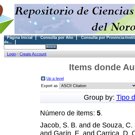
Página Inicial
Consulta por Año
Consulta por Provincia-Insti
de...
Login
|
Create Account
Items donde Aut
Up a level
Export as
Group by:
Tipo 
Número de items:
5
.
Jacob, S. B.
and
de Souza, C. 
and
Garín, E.
and
Carrica, D. 