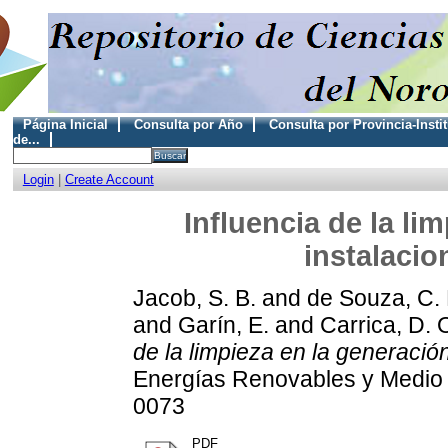
Página Inicial
Consulta por Año
Consulta por Provincia-Insti
de...
Login
|
Create Account
Influencia de la li
instalacio
Jacob, S. B.
and
de Souza, C. 
and
Garín, E.
and
Carrica, D. 
de la limpieza en la generación
Energías Renovables y Medio A
0073
PDF