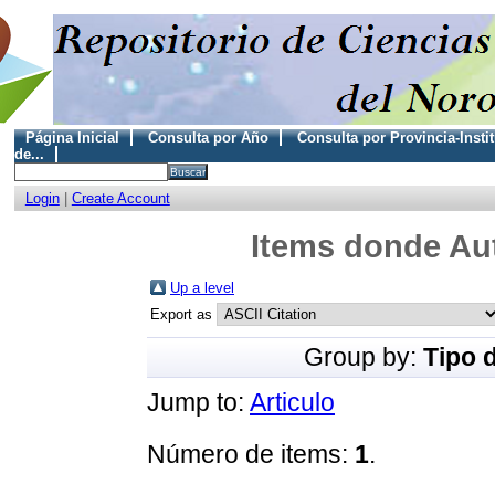
Página Inicial
Consulta por Año
Consulta por Provincia-Insti
de...
Login
|
Create Account
Items donde Aut
Up a level
Export as
Group by:
Tipo 
Jump to:
Articulo
Número de items:
1
.