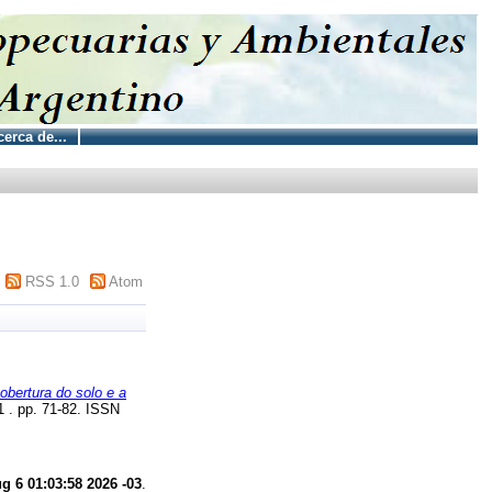
erca de...
RSS 1.0
Atom
cobertura do solo e a
 . pp. 71-82. ISSN
g 6 01:03:58 2026 -03
.