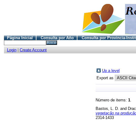
Página Inicial
Consulta por Año
Consulta por Provincia-Insti
Login
|
Create Account
Up a level
Export as
Número de items:
1
.
Bastos, L. D.
and
Drac
vegetação na produção
2314-1433