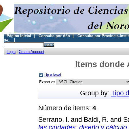
Página Inicial
Consulta por Año
Consulta por Provincia-Insti
de...
Login
|
Create Account
Items donde A
Up a level
Export as
Group by:
Tipo 
Número de items:
4
.
Serrano, I.
and
Baldi, R.
and
Sa
las ciudades: diseño y cálculo