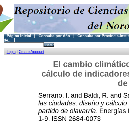
Página Inicial
Consulta por Año
Consulta por Provincia-Insti
de...
Login
|
Create Account
El cambio climátic
cálculo de indicadore
de
Serrano, I.
and
Baldi, R.
and
Sa
las ciudades: diseño y cálculo
partido de olavarría.
Energías 
1-9. ISSN 2684-0073