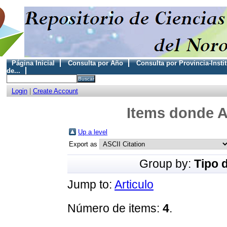
Página Inicial
Consulta por Año
Consulta por Provincia-Insti
de...
Login
|
Create Account
Items donde A
Up a level
Export as
Group by:
Tipo 
Jump to:
Articulo
Número de items:
4
.