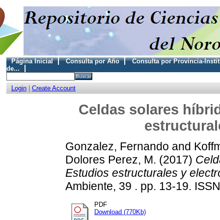
Página Inicial
Consulta por Año
Consulta por Provincia-Insti
de...
Login
|
Create Account
Celdas solares híbri
estructural
Gonzalez, Fernando
and
Koff
Dolores Perez, M.
(2017)
Celd
Estudios estructurales y electr
Ambiente, 39 . pp. 13-19. ISS
PDF
Download (770Kb)