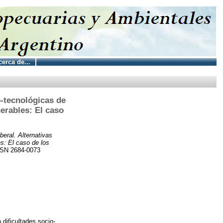
erca de...
o-tecnológicas de
nerables: El caso
beral. Alternativas
es: El caso de los
SSN 2684-0073
dificultades socio-