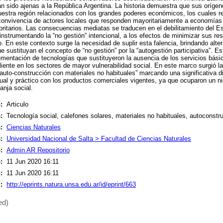
 sido ajenas a la República Argentina. La historia demuestra que sus oríge
uestra región relacionados con los grandes poderes económicos, los cuales r
convivencia de actores locales que responden mayoritariamente a economías
itarios. Las consecuencias mediatas se traducen en el debilitamiento del Es
 instrumentando la “no gestión” intencional, a los efectos de minimizar sus re
rio. En este contexto surge la necesidad de suplir esta falencia, brindando alt
ue sustituyan el concepto de “no gestión” por la “autogestión participativa”. Es
lementación de tecnologías que sustituyeron la ausencia de los servicios bási
iente en los sectores de mayor vulnerabilidad social. En este marco surgió la
 auto-construcción con materiales no habituales” marcando una significativa d
ual y práctico con los productos comerciales vigentes, ya que ocuparon un n
anja social.
:
Articulo
:
Tecnología social, calefones solares, materiales no habituales, autoconstr
:
Ciencias Naturales
:
Universidad Nacional de Salta > Facultad de Ciencias Naturales
:
Admin AR Repositorio
:
11 Jun 2020 16:11
:
11 Jun 2020 16:11
:
http://eprints.natura.unsa.edu.ar/id/eprint/663
ed)