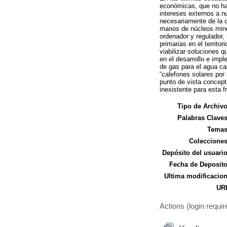
económicas, que no han
intereses externos a n
necesariamente de la 
manos de núcleos minor
ordenador y regulador,
primarias en el territo
viabilizar soluciones q
en el desarrollo e imp
de gas para el agua cal
“calefones solares por
punto de vista concept
inexistente para esta fr
Tipo de Archivo
Palabras Claves
Temas
Colecciones
Depósito del usuario
Fecha de Deposito
Ultima modificacion
URI
Actions (login requir