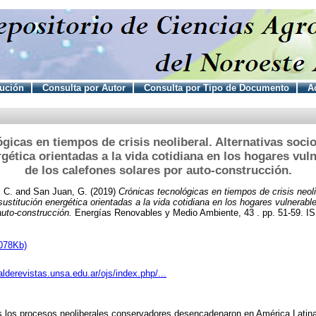
tución
Consulta por Autor
Consulta por Tipo de Documento
Ac
gicas en tiempos de crisis neoliberal. Alternativas soci
gética orientadas a la vida cotidiana en los hogares vul
de los calefones solares por auto-construcción.
, C.
and
San Juan, G.
(2019)
Crónicas tecnológicas en tiempos de crisis neoli
ustitución energética orientadas a la vida cotidiana en los hogares vulnerabl
auto-construcción.
Energías Renovables y Medio Ambiente, 43 . pp. 51-59. I
078Kb)
talderevistas.unsa.edu.ar/ojs/index.php/...
 los procesos neoliberales conservadores desencadenaron en América Latina 