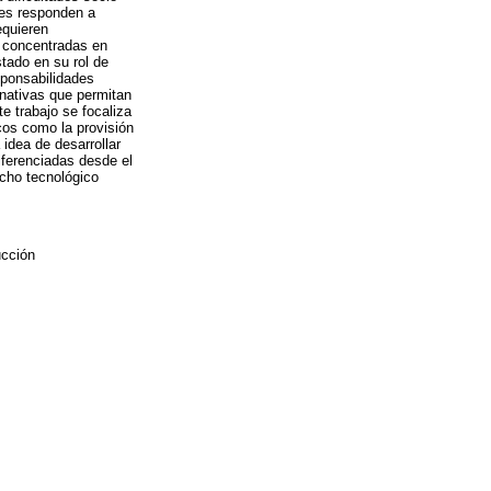
nes responden a
equieren
 concentradas en
tado en su rol de
sponsabilidades
ernativas que permitan
te trabajo se focaliza
cos como la provisión
 idea de desarrollar
iferenciadas desde el
icho tecnológico
ucción