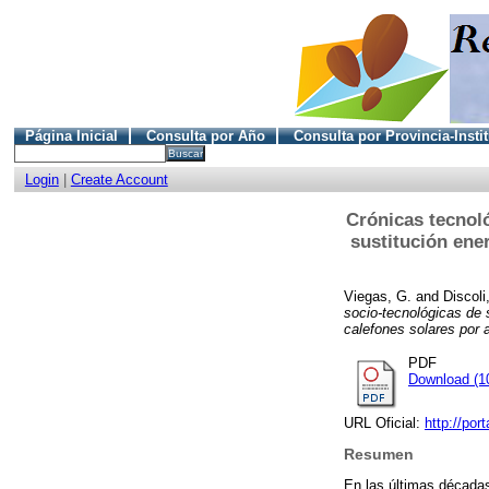
Página Inicial
Consulta por Año
Consulta por Provincia-Insti
Login
|
Create Account
Crónicas tecnoló
sustitución ener
Viegas, G.
and
Discoli
socio-tecnológicas de s
calefones solares por 
PDF
Download (1
URL Oficial:
http://por
Resumen
En las últimas décadas