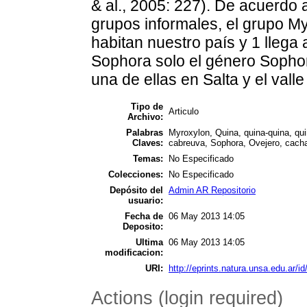
& al., 2005: 227). De acuerdo a
grupos informales, el grupo M
habitan nuestro país y 1 llega 
Sophora solo el género Sophor
una de ellas en Salta y el vall
Tipo de
Articulo
Archivo:
Palabras
Myroxylon, Quina, quina-quina, qu
Claves:
cabreuva, Sophora, Ovejero, cach
Temas:
No Especificado
Colecciones:
No Especificado
Depósito del
Admin AR Repositorio
usuario:
Fecha de
06 May 2013 14:05
Deposito:
Ultima
06 May 2013 14:05
modificacion:
URI:
http://eprints.natura.unsa.edu.ar/id
Actions (login required)