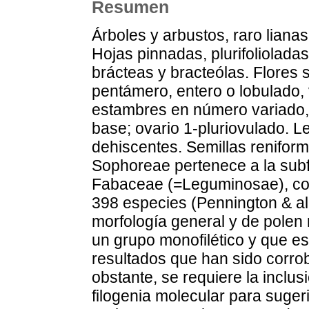
Resumen
Árboles y arbustos, raro liana
Hojas pinnadas, plurifoliolada
brácteas y bracteólas. Flores 
pentámero, entero o lobulado, 
estambres en número variado, 
base; ovario 1-pluriovulado. L
dehiscentes. Semillas reniforme
Sophoreae pertenece a la subfa
Fabaceae (=Leguminosae), com
398 especies (Pennington & al.,
morfología general y de polen
un grupo monofilético y que es
resultados que han sido corro
obstante, se requiere la inclu
filogenia molecular para suger