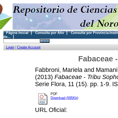
Página Inicial
Consulta por Año
Consulta por Provincia-Insti
de...
Login
|
Create Account
Fabaceae -
Fabbroni, Mariela
and
Mamani,
(2013)
Fabaceae - Tribu Soph
Serie Flora, 11 (15). pp. 1-9.
PDF
Download (695Kb)
URL Oficial: