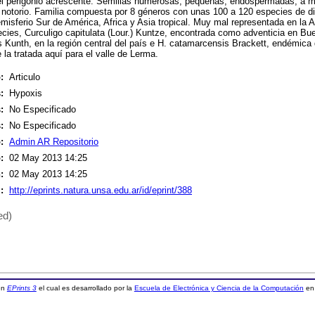
el perigonio acrescente. Semillas numerosas, pequeñas, endospermadas, a
al notorio. Familia compuesta por 8 géneros con unas 100 a 120 especies de dis
emisferio Sur de América, Africa y Asia tropical. Muy mal representada en la 
cies, Curculigo capitulata (Lour.) Kuntze, encontrada como adventicia en Buen
 Kunth, en la región central del país e H. catamarcensis Brackett, endémica 
a tratada aquí para el valle de Lerma.
:
Articulo
:
Hypoxis
:
No Especificado
:
No Especificado
:
Admin AR Repositorio
:
02 May 2013 14:25
:
02 May 2013 14:25
:
http://eprints.natura.unsa.edu.ar/id/eprint/388
ed)
 en
EPrints 3
el cual es desarrollado por la
Escuela de Electrónica y Ciencia de la Computación
en 