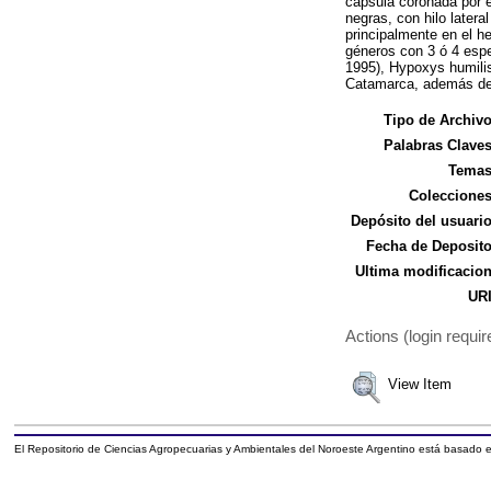
cápsula coronada por 
negras, con hilo later
principalmente en el h
géneros con 3 ó 4 espe
1995), Hypoxys humilis
Catamarca, además de l
Tipo de Archivo
Palabras Claves
Temas
Colecciones
Depósito del usuario
Fecha de Deposito
Ultima modificacion
URI
Actions (login requir
View Item
El Repositorio de Ciencias Agropecuarias y Ambientales del Noroeste Argentino está basado