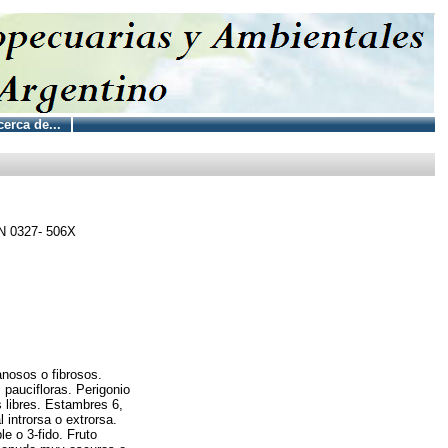
erca de...
SN 0327- 506X
nosos o fibrosos.
 paucifloras. Perigonio
 libres. Estambres 6,
 introrsa o extrorsa.
le o 3-fido. Fruto