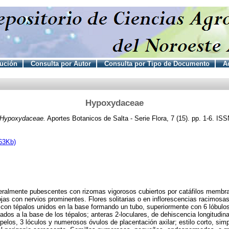
tución
Consulta por Autor
Consulta por Tipo de Documento
Ac
Hypoxydaceae
Hypoxydaceae.
Aportes Botanicos de Salta - Serie Flora, 7 (15). pp. 1-6. IS
63Kb)
eralmente pubescentes con rizomas vigorosos cubiertos por catáfilos membra
jas con nervios prominentes. Flores solitarias o en inflorescencias racimosas
o con tépalos unidos en la base formando un tubo, superiormente con 6 lóbulos
ados a la base de los tépalos; anteras 2-loculares, de dehiscencia longitudinal
pelos, 3 lóculos y numerosos óvulos de placentación axilar; estilo corto, simp