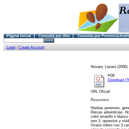
Página Inicial
Consulta por Año
Consulta por Provincia-Insti
Login
|
Create Account
Novara, Lazaro
(2006)
PDF
Download (7
URL Oficial:
Resumen
Hierbas perennes, gen
Raíces adventicias. Ho
color amarillo o blanc
raro 3, opuestos y sold
Ovario ínfero con 3 car