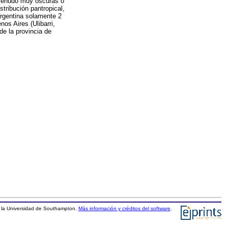
 menudo muy oscuras o
tribución pantropical,
Argentina solamente 2
os Aires (Ulibarri,
de la provincia de
la Universidad de Southampton.
Más información y créditos del software
.