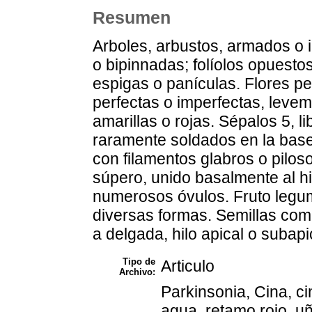
Resumen
Arboles, arbustos, armados o 
o bipinnadas; folíolos opuestos
espigas o panículas. Flores 
perfectas o imperfectas, leve
amarillas o rojas. Sépalos 5, li
raramente soldados en la base
con filamentos glabros o pilos
súpero, unido basalmente al hi
numerosos óvulos. Fruto legu
diversas formas. Semillas com
a delgada, hilo apical o subapi
Tipo de
Articulo
Archivo:
Parkinsonia, Cina, ci
agua, retamo rojo, u