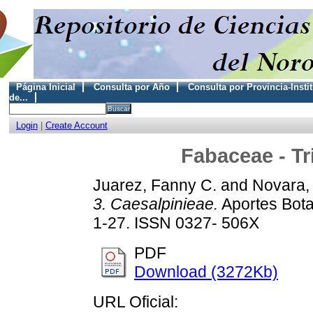
Página Inicial
Consulta por Año
Consulta por Provincia-Insti
de...
Login
|
Create Account
Fabaceae - Tr
Juarez, Fanny C.
and
Novara, 
3. Caesalpinieae.
Aportes Botan
1-27. ISSN 0327- 506X
PDF
Download (3272Kb)
URL Oficial: