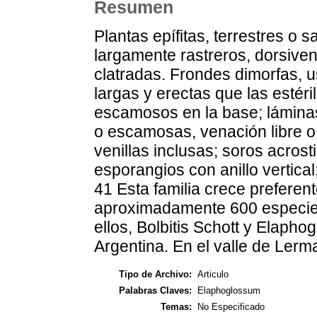
Resumen
Plantas epífitas, terrestres o
largamente rastreros, dorsiv
clatradas. Frondes dimorfas, u
largas y erectas que las estéri
escamosos en la base; láminas
o escamosas, venación libre 
venillas inclusas; soros acrost
esporangios con anillo vertica
41 Esta familia crece preferen
aproximadamente 600 especies
ellos, Bolbitis Schott y Elapho
Argentina. En el valle de Ler
Tipo de Archivo:
Articulo
Palabras Claves:
Elaphoglossum
Temas:
No Especificado