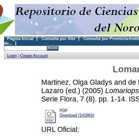
Página Inicial
Consulta por Año
Consulta por Provincia-Insti
de...
Login
|
Create Account
Lomar
Martinez, Olga Gladys
and
de 
Lazaro (ed.)
(2005)
Lomariops
Serie Flora, 7 (8). pp. 1-14. 
PDF
Download (1418Kb)
URL Oficial: