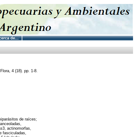
erca de...
lora, 4 (18). pp. 1-8.
iparásitos de raíces;
 lanceoladas,
as3, actinomorfas,
e fasciculadas,