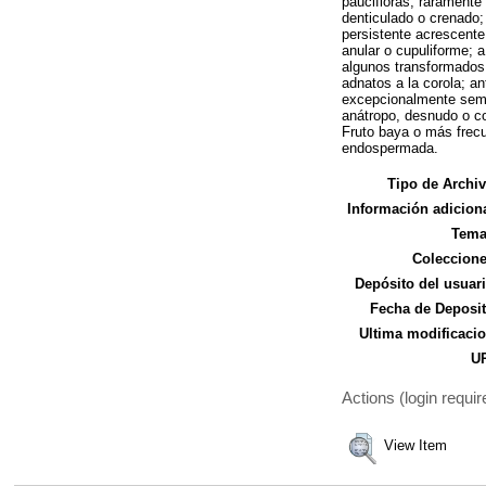
paucifloras, raramente
denticulado o crenado
persistente acrescente
anular o cupuliforme;
algunos transformados 
adnatos a la corola; an
excepcionalmente semií
anátropo, desnudo o con
Fruto baya o más frecu
endospermada.
Tipo de Archiv
Información adiciona
Tema
Coleccione
Depósito del usuari
Fecha de Deposit
Ultima modificacio
UR
Actions (login requir
View Item