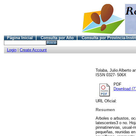
Página Inicial
Consulta por Año
Consulta por Provincia-Insti
Login
|
Create Account
Tolaba, Julio Alberto
a
ISSN 0327- 506X
PDF
Download (7
URL Oficial:
Resumen
Arboles o arbustos, oc
latescentes3 o no. Hoja
pinnatinervias, usual-
pequeñas, reunidas en