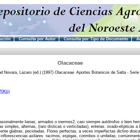
tución
Consulta por Autor
Consulta por Tipo de Documento
Ac
Olacaceae
nd
Novara, Lazaro (ed.)
(1997)
Olacaceae.
Aportes Botanicos de Salta - Serie F
70Kb)
asionalmente lianas; armados o inermes2, casi siempre autótrofos o bien hem
s simples, alternas, (raro dísticas o verticiladas), enteras; ovado-elípticas a
mente glabras; pecioladas. Flores perfectas, a veces imperfectas diclino dioic
 inflorescencias axilares: racimos, espigas, corimbos o umbelas; comúnment