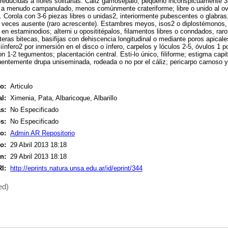
 reducidas a flores solitarias. Cáliz gamosépalo, pequeño inconspicuamente 3
; a menudo campanulado, menos comúnmente crateriforme; libre o unido al ova
. Corola con 3-6 piezas libres o unidas2, interiormente pubescentes o glabra
 a veces ausente (raro acrescente). Estambres meyos, isos2 o diplostémonos
en estaminodios; alterni u oposititépalos, filamentos libres o conndados, rar
teras bitecas, basifijas con dehiscencia longitudinal o mediante poros apical
nfero2 por inmersión en el disco o ínfero, carpelos y lóculos 2-5, óvulos 1 po
 1-2 tegumentos; placentación central. Esti-lo único, filiforme; estigma capi
entemente drupa uniseminada, rodeada o no por el cáliz; pericarpo carnoso y
o:
Articulo
l:
Ximenia, Pata, Albaricoque, Albarillo
s:
No Especificado
s:
No Especificado
o:
Admin AR Repositorio
o:
29 Abril 2013 18:18
n:
29 Abril 2013 18:18
I:
http://eprints.natura.unsa.edu.ar/id/eprint/344
ed)