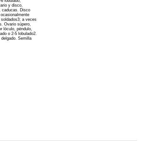
-6 lobulado;
rio y disco,
s, caducas. Disco
, ocasionalmente
o soldados3; a veces
es. Ovario súpero,
r lóculo, péndulo,
tado o 2-5 lobulado2.
 delgado. Semilla