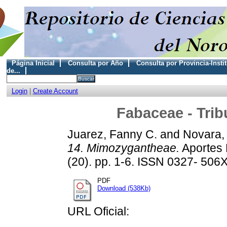
Página Inicial
Consulta por Año
Consulta por Provincia-Insti
de...
Login
|
Create Account
Fabaceae - Tri
Juarez, Fanny C.
and
Novara, 
14. Mimozygantheae.
Aportes B
(20). pp. 1-6. ISSN 0327- 506
PDF
Download (538Kb)
URL Oficial: