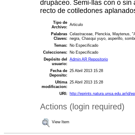
drupáceo. Semi-llas con o sin
recto de cotiledones aplanado
Tipo de
Articulo
Archivo:
Palabras
Celastraceae, Plenckia, Maytenus, "A
Claves:
negra, Chasqui yuyo, asperillo, sombr
Temas:
No Especificado
Colecciones:
No Especificado
Depósito del
Admin AR Repositorio
usuario:
Fecha de
25 Abril 2013 15:28
Deposito:
Ultima
25 Abril 2013 15:28
modificacion:
URI:
http://eprints.natura.unsa.edu.ar/id/ep
Actions (login required)
View Item