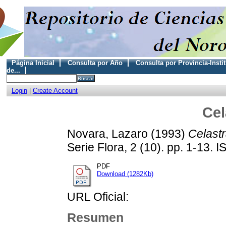
Página Inicial
Consulta por Año
Consulta por Provincia-Insti
de...
Login
|
Create Account
Cel
Novara, Lazaro
(1993)
Celast
Serie Flora, 2 (10). pp. 1-13.
PDF
Download (1282Kb)
URL Oficial:
Resumen