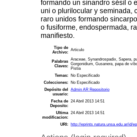
formando un sinandro sésil o e
uni o plurilocular y seminada, 
raro unidos formando sincarpos
o fusiforme, endospermada, ra
manifiesto.
Tipo de
Articulo
Archivo:
Araceae, Synandrospadix, Sapera, pu
Palabras
Gorgonidium, Gusanera, papa de víbora
Claves:
Pistia
Temas:
No Especificado
Colecciones:
No Especificado
Depósito del
Admin AR Repositorio
usuario:
Fecha de
24 Abril 2013 14:51
Deposito:
Ultima
24 Abril 2013 14:51
modificacion:
URI:
http://eprints.natura.unsa.edu.ar/id/ep