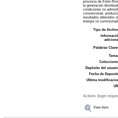
provincia de Entre Río
la generación distribu
condiciones no admisib
convencional, producto
resultados obtenidos i
energía no suministrada
Tipo de Archiv
Informaci
adiciona
Palabras Clave
Tema
Coleccione
Depósito del usuari
Fecha de Deposit
Ultima modificacio
UR
Actions (login requir
View Item