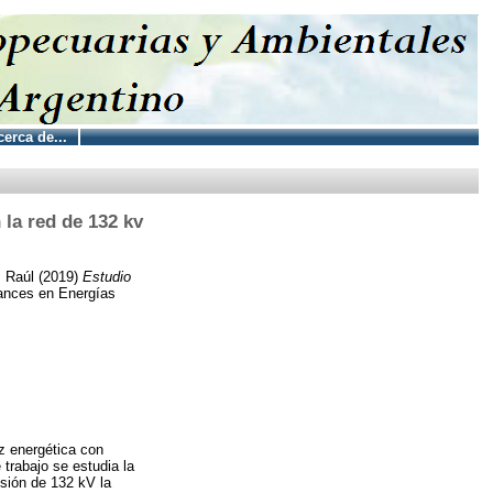
erca de...
 la red de 132 kv
, Raúl
(2019)
Estudio
nces en Energías
z energética con
trabajo se estudia la
isión de 132 kV la