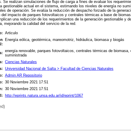
s. Se realizan simulaciones de flujo de carga a fines de evaluar los requerimi
ida gestionable actual en el sistema, estimando los niveles de energía no sumi
les de operación. Se evalúa la reducción de despacho forzado de la generac
 del impacto de parques fotovoltaicos y centrales térmicas a base de biomas
mplican una reducción de los requerimientos de la generación gestionable y 
, mejorando la calidad del servicio de la red.
o:
Articulo
ón
Energía eólica, geotérmica, mareomotriz, hidráulica, biomasa y biogás
l:
energía renovable, parques fotovoltaicos, centrales térmicas de biomasa, 
s:
suministrada
s:
Ciencias Naturales
s:
Universidad Nacional de Salta > Facultad de Ciencias Naturales
o:
Admin AR Repositorio
o:
30 Noviembre 2021 17:51
n:
30 Noviembre 2021 17:51
I:
http://eprints.natura.unsa.edu.ar/id/eprint/1067
ed)