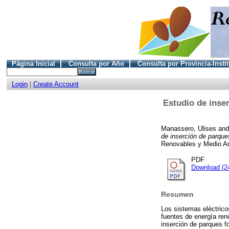
Página Inicial
Consulta por Año
Consulta por Provincia-Insti
Login
|
Create Account
Estudio de inser
Manassero, Ulises
an
de inserción de parque
Renovables y Medio Am
PDF
Download (2
Resumen
Los sistemas eléctrico
fuentes de energía ren
inserción de parques f