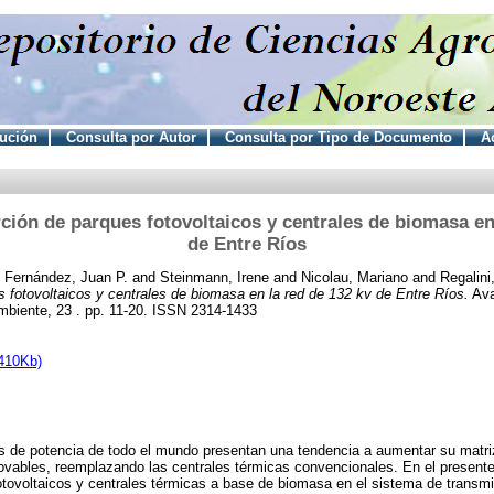
tución
Consulta por Autor
Consulta por Tipo de Documento
Ac
ción de parques fotovoltaicos y centrales de biomasa en
de Entre Ríos
d
Fernández, Juan P.
and
Steinmann, Irene
and
Nicolau, Mariano
and
Regalini
s fotovoltaicos y centrales de biomasa en la red de 132 kv de Entre Ríos.
Ava
biente, 23 . pp. 11-20. ISSN 2314-1433
410Kb)
s de potencia de todo el mundo presentan una tendencia a aumentar su matri
ovables, reemplazando las centrales térmicas convencionales. En el presente 
otovoltaicos y centrales térmicas a base de biomasa en el sistema de transm