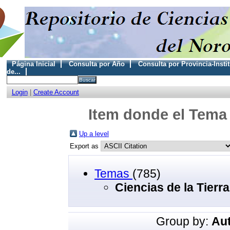
Página Inicial
Consulta por Año
Consulta por Provincia-Insti
de...
Login
|
Create Account
Item donde el Tema 
Up a level
Export as
Temas
(785)
Ciencias de la Tierra
Group by:
Au