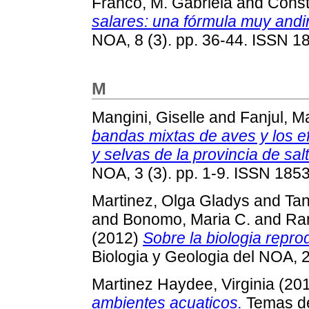
Franco, M. Gabriela
and
Const
salares: una fórmula muy andi
NOA, 8 (3). pp. 36-44. ISSN 
M
Mangini, Giselle
and
Fanjul, Ma
bandas mixtas de aves y los e
y selvas de la provincia de salt
NOA, 3 (3). pp. 1-9. ISSN 185
Martinez, Olga Gladys
and
Tan
and
Bonomo, Maria C.
and
Ram
(2012)
Sobre la biologia repro
Biologia y Geologia del NOA, 2
Martinez Haydee, Virginia
(20
ambientes acuaticos.
Temas de 