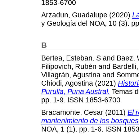
1853-6700
Arzadun, Guadalupe
(2020)
La
y Geología del NOA, 10 (3). p
B
Bertea, Esteban. S
and
Baez, 
Filipovich, Rubén
and
Bardelli
Villagrán, Agustina
and
Sommer
Chiodi, Agostina
(2021)
Histor
Purulla, Puna Austral.
Temas de
pp. 1-9. ISSN 1853-6700
Bracamonte, Cesar
(2011)
El 
mantenimiento de los bosques
NOA, 1 (1). pp. 1-6. ISSN 185