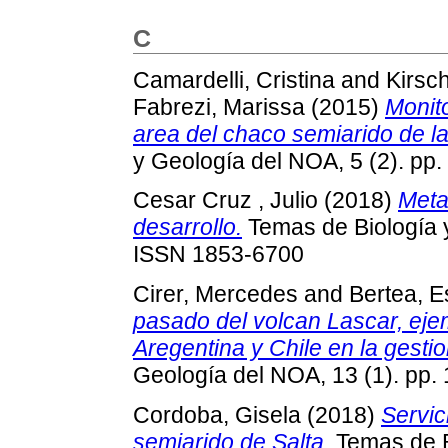
C
Camardelli, Cristina
and
Kirsc
Fabrezi, Marissa
(2015)
Monito
area del chaco semiarido de la
y Geología del NOA, 5 (2). pp
Cesar Cruz , Julio
(2018)
Meta
desarrollo.
Temas de Biología y
ISSN 1853-6700
Cirer, Mercedes
and
Bertea, E
pasado del volcan Lascar, ejem
Aregentina y Chile en la gestio
Geología del NOA, 13 (1). pp.
Cordoba, Gisela
(2018)
Servic
semiarido de Salta.
Temas de Bi