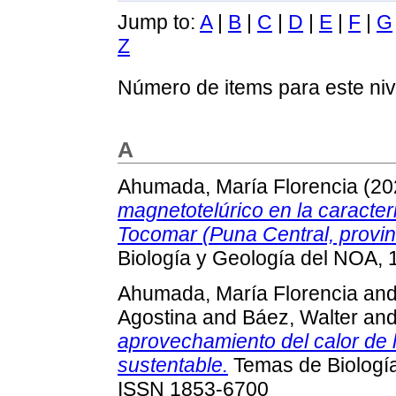
Jump to:
A
|
B
|
C
|
D
|
E
|
F
|
G
Z
Número de items para este niv
A
Ahumada, María Florencia
(20
magnetotelúrico en la caracter
Tocomar (Puna Central, provinc
Biología y Geología del NOA, 
Ahumada, María Florencia
an
Agostina
and
Báez, Walter
an
aprovechamiento del calor de l
sustentable.
Temas de Biología
ISSN 1853-6700