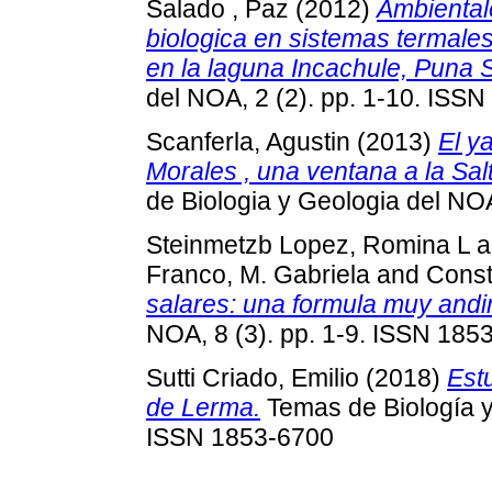
Salado , Paz
(2012)
Ambiental
biologica en sistemas termales 
en la laguna Incachule, Puna S
del NOA, 2 (2). pp. 1-10. ISS
Scanferla, Agustin
(2013)
El y
Morales , una ventana a la Sal
de Biologia y Geologia del NOA
Steinmetzb Lopez, Romina L
a
Franco, M. Gabriela
and
Const
salares: una formula muy andi
NOA, 8 (3). pp. 1-9. ISSN 185
Sutti Criado, Emilio
(2018)
Estu
de Lerma.
Temas de Biología y 
ISSN 1853-6700