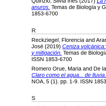
Quinzio, Silvia Ines
(2017)
La 
anuros.
Temas de Biología y Ge
1853-6700
R
Reckziegel, Florencia
and
Ara
José
(2019)
Ceniza volcánica:
y mitigación.
Temas de Biología
ISSN 1853-6700
Romero Orue, Maria
and
De l
Claro como el agua... de lluvia
NOA, 5 (1). pp. 1-9. ISSN 185
S