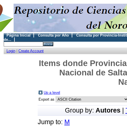
Página Inicial
Consulta por Año
Consulta por Provincia-Insti
de...
Login
|
Create Account
Items donde Provincia-
Nacional de Salta
Na
Up a level
Export as
Group by:
Autores
|
Jump to:
M