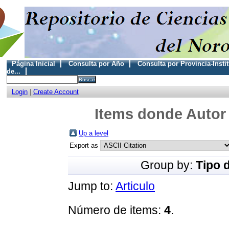
Página Inicial
Consulta por Año
Consulta por Provincia-Insti
de...
Login
|
Create Account
Items donde Autor 
Up a level
Export as
Group by:
Tipo 
Jump to:
Articulo
Número de items:
4
.