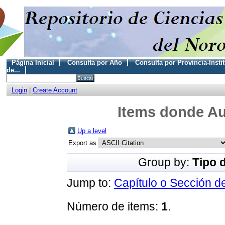
Página Inicial
Consulta por Año
Consulta por Provincia-Insti
de...
Login
|
Create Account
Items donde Au
Up a level
Export as
Group by:
Tipo 
Jump to:
Capítulo o Sección d
Número de items:
1
.