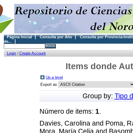
Página Inicial
Consulta por Año
Consulta por Provincia-Insti
de...
Login
|
Create Account
Items donde Aut
Up a level
Export as
Group by:
Tipo 
Número de items:
1
.
Davies, Carolina
and
Poma, R
Mora, María Celia
and
Basombr