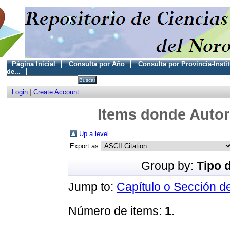
Página Inicial
Consulta por Año
Consulta por Provincia-Insti
de...
Login
|
Create Account
Items donde Autor 
Up a level
Export as
Group by:
Tipo 
Jump to:
Capítulo o Sección d
Número de items:
1
.