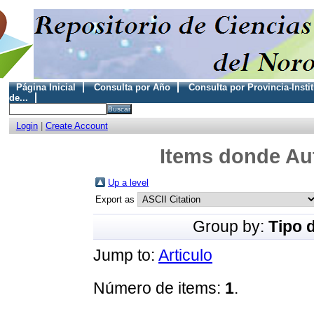
Página Inicial
Consulta por Año
Consulta por Provincia-Insti
de...
Login
|
Create Account
Items donde Aut
Up a level
Export as
Group by:
Tipo 
Jump to:
Articulo
Número de items:
1
.