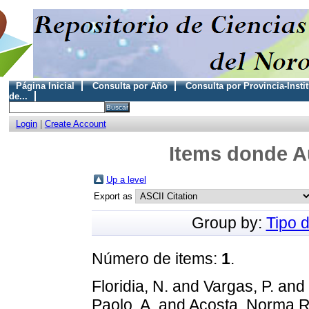
Página Inicial
Consulta por Año
Consulta por Provincia-Insti
de...
Login
|
Create Account
Items donde Au
Up a level
Export as
Group by:
Tipo 
Número de items:
1
.
Floridia, N.
and
Vargas, P.
and
Paolo, A.
and
Acosta, Norma 