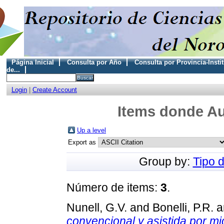
Página Inicial
Consulta por Año
Consulta por Provincia-Insti
de...
Login
|
Create Account
Items donde Au
Up a level
Export as
Group by:
Tipo 
Número de items:
3
.
Nunell, G.V.
and
Bonelli, P.R.
a
convencional y asistida por m