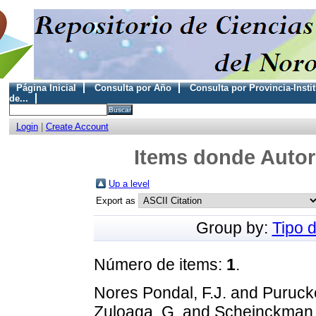
Página Inicial
Consulta por Año
Consulta por Provincia-Insti
de...
Login
|
Create Account
Items donde Autor 
Up a level
Export as
Group by:
Tipo 
Número de items:
1
.
Nores Pondal, F.J.
and
Purucke
Zuloaga, G.
and
Scheinckman,