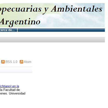
erca de...
RSS 1.0
Atom
chtiano) en la
la Facultad de
menes. Universidad