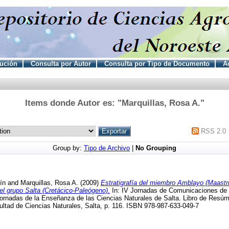
tución
Consulta por Autor
Consulta por Tipo de Documento
Ac
Items donde Autor es: "
Marquillas, Rosa A.
"
RSS 2.0
Group by:
Tipo de Archivo
|
No Grouping
ín
and
Marquillas, Rosa A.
(2009)
Estratigrafía del miembro Amblayo (Maastri
l grupo Salta (Cretácico-Paleógeno).
In: IV Jornadas de Comunicaciones de 
Jornadas de la Enseñanza de las Ciencias Naturales de Salta. Libro de Resú
ultad de Ciencias Naturales, Salta, p. 116. ISBN 978-987-633-049-7