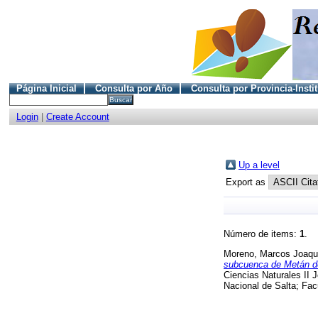
Página Inicial
Consulta por Año
Consulta por Provincia-Insti
Login
|
Create Account
Up a level
Export as
Número de items:
1
.
Moreno, Marcos Joaqu
subcuenca de Metán de
Ciencias Naturales II 
Nacional de Salta; Fac