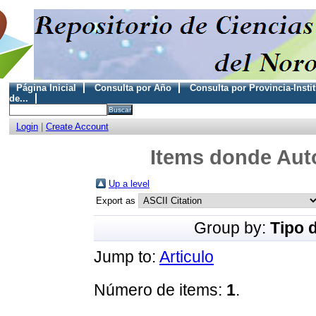
Página Inicial
Consulta por Año
Consulta por Provincia-Insti
de...
Login
|
Create Account
Items donde Auto
Up a level
Export as
Group by:
Tipo 
Jump to:
Articulo
Número de items:
1
.