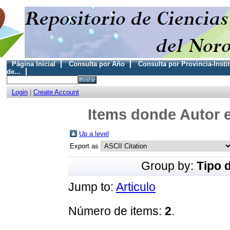
Página Inicial
Consulta por Año
Consulta por Provincia-Insti
de...
Login
|
Create Account
Items donde Autor e
Up a level
Export as
Group by:
Tipo 
Jump to:
Articulo
Número de items:
2
.