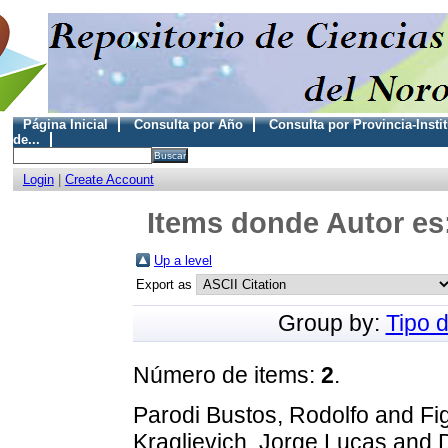
Página Inicial
Consulta por Año
Consulta por Provincia-Insti
de...
Login
|
Create Account
Items donde Autor es:
Up a level
Export as
Group by:
Tipo 
Número de items:
2
.
Parodi Bustos, Rodolfo
and
Fi
Kraglievich, Jorge Lucas
and