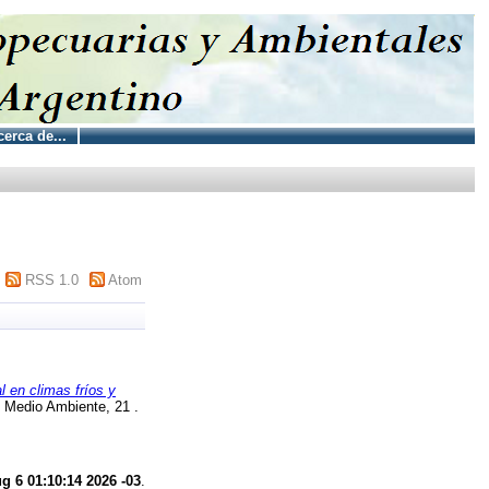
erca de...
RSS 1.0
Atom
l en climas fríos y
Medio Ambiente, 21 .
g 6 01:10:14 2026 -03
.