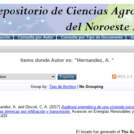
tución
Consulta por Autor
Consulta por Tipo de Documento
Ac
Items donde Autor es: "
Hernandez, A.
"
RSS 2.0
Group by:
Tipo de Archivo
|
No Grouping
andez, A.
and
Discoli, C. A.
(2017)
Auditoria energética de una vivienda socia
 térmicas por infiltración y transmisión.
Avances en Energías Renovables y 
1433
El listado fue generado el
Thu Au