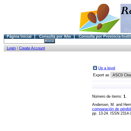
Página Inicial
Consulta por Año
Consulta por Provincia-Insti
Login
|
Create Account
Up a level
Export as
Número de items:
1
.
Andersen, M.
and
Hern
comparación de pérdidas
pp. 13-24. ISSN 2314-