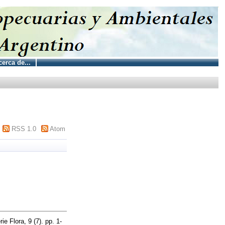
erca de...
RSS 1.0
Atom
e Flora, 9 (7). pp. 1-