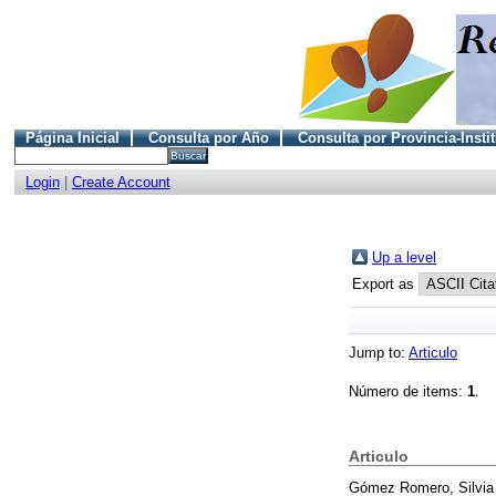
Página Inicial
Consulta por Año
Consulta por Provincia-Insti
Login
|
Create Account
Up a level
Export as
Jump to:
Articulo
Número de items:
1
.
Articulo
Gómez Romero, Silvia