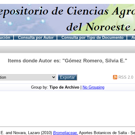
tución
Consulta por Autor
Consulta por Tipo de Documento
Ac
Items donde Autor es: "
Gómez Romero, Silvia E.
"
RSS 2.0
Group by:
Tipo de Archivo
|
No Grouping
 E.
and
Novara, Lazaro
(2010)
Bromeliaceae.
Aportes Botanicos de Salta - Seri