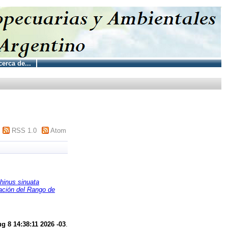
erca de...
RSS 1.0
Atom
hinus sinuata
ación del Rango de
g 8 14:38:11 2026 -03
.