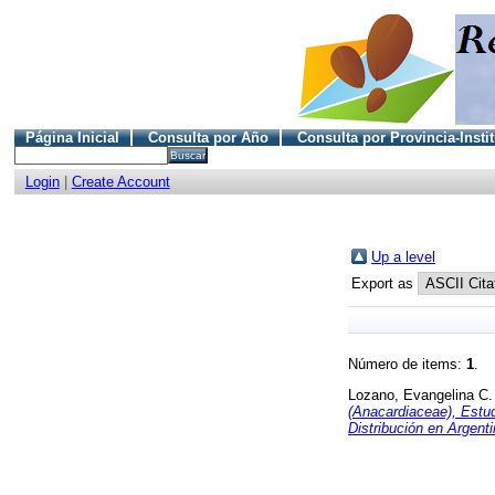
Página Inicial
Consulta por Año
Consulta por Provincia-Insti
Login
|
Create Account
Up a level
Export as
Número de items:
1
.
Lozano, Evangelina C.
(Anacardiaceae), Estud
Distribución en Argenti