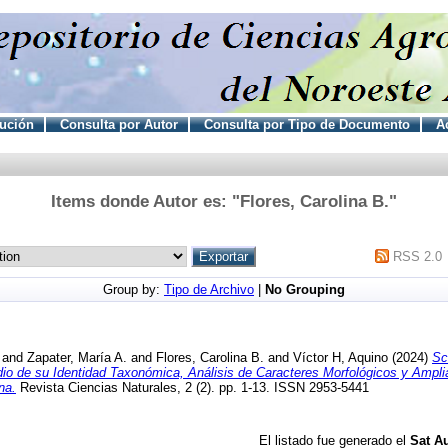
tución
Consulta por Autor
Consulta por Tipo de Documento
Ac
Items donde Autor es: "
Flores, Carolina B.
"
RSS 2.0
Group by:
Tipo de Archivo
|
No Grouping
and
Zapater, María A.
and
Flores, Carolina B.
and
Víctor H, Aquino
(2024)
Sc
io de su Identidad Taxonómica, Análisis de Caracteres Morfológicos y Ampli
na.
Revista Ciencias Naturales, 2 (2). pp. 1-13. ISSN 2953-5441
El listado fue generado el
Sat Au