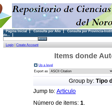
Página Inicial
Consulta por Año
Consulta por Provincia-Insti
de...
Login
|
Create Account
Items donde Auto
Up a level
Export as
Group by:
Tipo 
Jump to:
Articulo
Número de items:
1
.