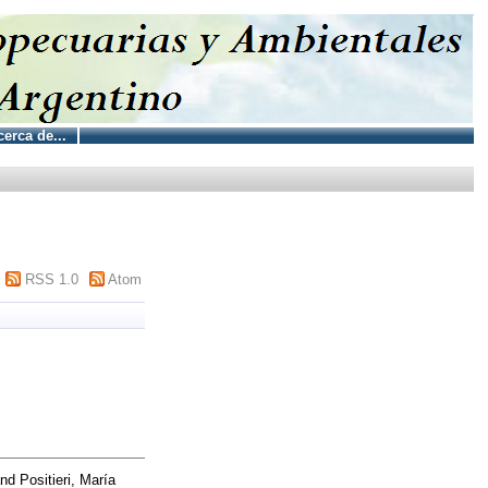
erca de...
RSS 1.0
Atom
nd
Positieri, María