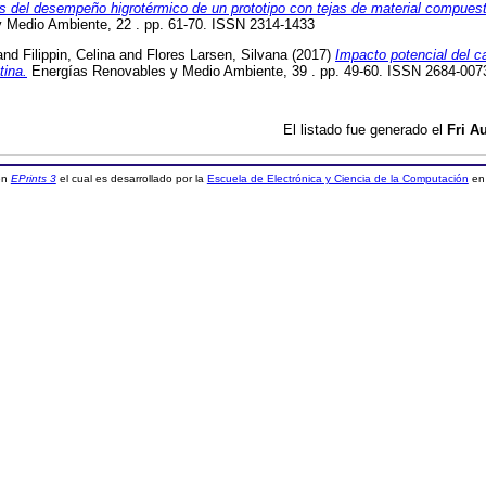
is del desempeño higrotérmico de un prototipo con tejas de material compues
 Medio Ambiente, 22 . pp. 61-70. ISSN 2314-1433
and
Filippin, Celina
and
Flores Larsen, Silvana
(2017)
Impacto potencial del c
tina.
Energías Renovables y Medio Ambiente, 39 . pp. 49-60. ISSN 2684-007
El listado fue generado el
Fri A
 en
EPrints 3
el cual es desarrollado por la
Escuela de Electrónica y Ciencia de la Computación
en 