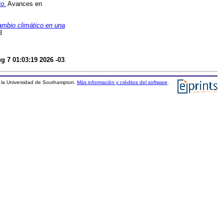
to.
Avances en
ambio climático en una
3
ug 7 01:03:19 2026 -03
.
la Universidad de Southampton.
Más información y créditos del software
.