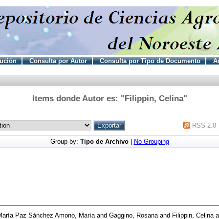
tución
Consulta por Autor
Consulta por Tipo de Documento
Ac
Items donde Autor es: "
Filippin, Celina
"
RSS 2.0
Group by:
Tipo de Archivo
|
No Grouping
María Paz Sánchez Amono, María
and
Gaggino, Rosana
and
Filippin, Celina
a