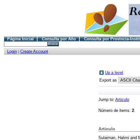
Página Inicial
Consulta por Año
Consulta por Provincia-Insti
Login
|
Create Account
Up a level
Export as
Jump to:
Articulo
Número de items:
2
.
Articulo
Sulaiman, Halimi
and