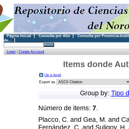
Página Inicial
Consulta por Año
Consulta por Provincia-Insti
de...
Login
|
Create Account
Items donde Auto
Up a level
Export as
Group by:
Tipo 
Número de items:
7
.
Placco, C.
and
Gea, M.
and
Ca
Fernández, C.
and
Suligoy, H.