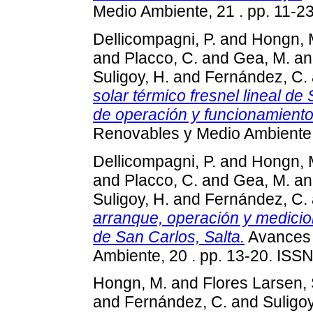
Medio Ambiente, 21 . pp. 11-
Dellicompagni, P.
and
Hongn, 
and
Placco, C.
and
Gea, M.
a
Suligoy, H.
and
Fernández, C.
solar térmico fresnel lineal d
de operación y funcionamient
Renovables y Medio Ambiente,
Dellicompagni, P.
and
Hongn, 
and
Placco, C.
and
Gea, M.
a
Suligoy, H.
and
Fernández, C.
arranque, operación y medicion
de San Carlos, Salta.
Avances 
Ambiente, 20 . pp. 13-20. ISS
Hongn, M.
and
Flores Larsen, 
and
Fernández, C.
and
Suligoy