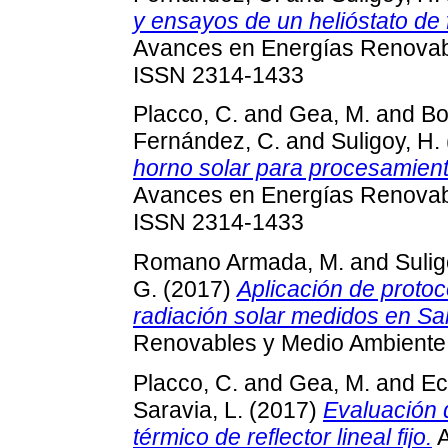
y ensayos de un helióstato de f
Avances en Energías Renovabl
ISSN 2314-1433
Placco, C.
and
Gea, M.
and
Bo
Fernández, C.
and
Suligoy, H.
horno solar para procesamient
Avances en Energías Renovabl
ISSN 2314-1433
Romano Armada, M.
and
Sulig
G.
(2017)
Aplicación de protoc
radiación solar medidos en Sal
Renovables y Medio Ambiente,
Placco, C.
and
Gea, M.
and
Ec
Saravia, L.
(2017)
Evaluación 
térmico de reflector lineal fijo.
A