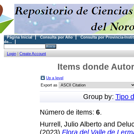
Página Inicial
Consulta por Año
Consulta por Provincia-Insti
de...
Login
|
Create Account
Items donde Autor
Up a level
Export as
Group by:
Tipo 
Número de items:
6
.
Hurrell, Julio Alberto
and
Deluc
(2023)
Flora del Valle de Lerma