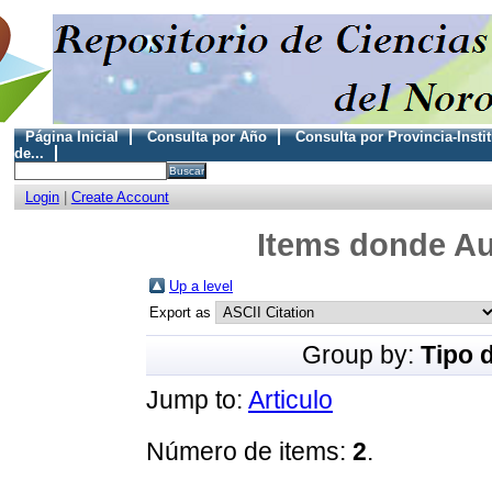
Página Inicial
Consulta por Año
Consulta por Provincia-Insti
de...
Login
|
Create Account
Items donde Au
Up a level
Export as
Group by:
Tipo 
Jump to:
Articulo
Número de items:
2
.