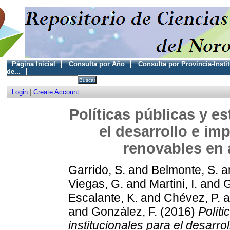
Página Inicial
Consulta por Año
Consulta por Provincia-Insti
de...
Login
|
Create Account
Políticas públicas y es
el desarrollo e im
renovables en 
Garrido, S.
and
Belmonte, S.
a
Viegas, G.
and
Martini, I.
and
G
Escalante, K.
and
Chévez, P.
a
and
González, F.
(2016)
Políti
institucionales para el desarr