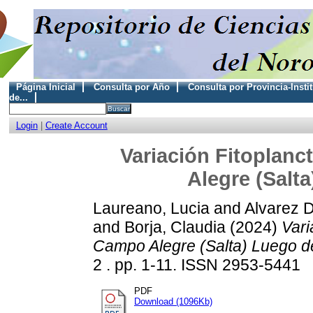
Página Inicial
Consulta por Año
Consulta por Provincia-Insti
de...
Login
|
Create Account
Variación Fitoplan
Alegre (Salt
Laureano, Lucia
and
Alvarez D
and
Borja, Claudia
(2024)
Vari
Campo Alegre (Salta) Luego d
2 . pp. 1-11. ISSN 2953-5441
PDF
Download (1096Kb)