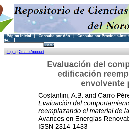
Página Inicial
Consulta por Año
Consulta por Provincia-Insti
de...
Login
|
Create Account
Evaluación del comp
edificación reemp
envolvente 
Costantini, A.B.
and
Carro Pér
Evaluación del comportamiento
reemplazando el material de l
Avances en Energías Renovabl
ISSN 2314-1433