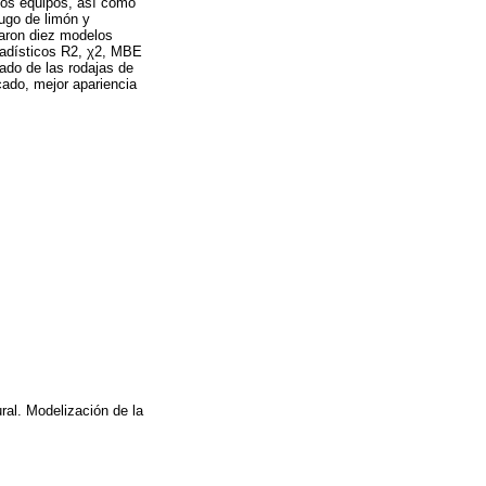
bos equipos, así como
ugo de limón y
izaron diez modelos
tadísticos R2, χ2, MBE
ado de las rodajas de
ado, mejor apariencia
al. Modelización de la