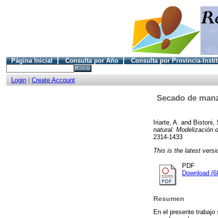
Página Inicial
Consulta por Año
Consulta por Provincia-Insti
Login
|
Create Account
Secado de manza
Iriarte, A.
and
Bistoni, 
natural. Modelización 
2314-1433
This is the latest versi
PDF
Download (6
Resumen
En el presente trabajo