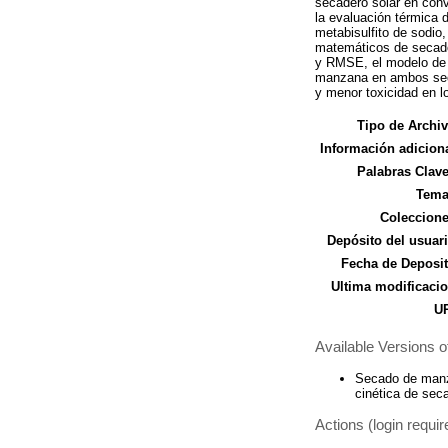
secadero solar en conv
la evaluación térmica 
metabisulfito de sodio,
matemáticos de secado 
y RMSE, el modelo de A
manzana en ambos seca
y menor toxicidad en 
Tipo de Archiv
Información adiciona
Palabras Clave
Tema
Coleccione
Depósito del usuari
Fecha de Deposit
Ultima modificacio
UR
Available Versions of
Secado de manza
cinética de sec
Actions (login requir