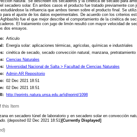
ección natural. Se describen los secaderos y la cinética de secado para am
del secadero solar. En ambos casos el producto fue tratado previamente con j
 estudiándose la influencia que ambos tienen sobre el producto final. Se util
para el ajuste de los datos experimentales. De acuerdo con los criterios es
ghbashlo fue el que mejor describe el comportamiento de la cinética de sec
deros. El tratamiento con jugo de limón resultó con mayor velocidad de sec
los dos ensayos.
o:
Articulo
l:
Energía solar: aplicaciones térmicas, agrícolas, químicas e industriales
s:
cinética de secado, secado convección natural, manzana, pretratamiento
s:
Ciencias Naturales
s:
Universidad Nacional de Salta > Facultad de Ciencias Naturales
o:
Admin AR Repositorio
o:
02 Dec 2021 18:51
n:
02 Dec 2021 18:51
I:
http://eprints.natura.unsa.edu.ar/id/eprint/1098
 this Item
na en secadero túnel de laboratorio y en secadero solar en convección natur
ado. (deposited 02 Dec 2021 18:51)
[Currently Displayed]
ed)