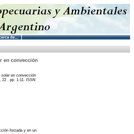
erca de...
ar en convección
 solar en convección
22 . pp. 1-11. ISSN
cción forzada y en un