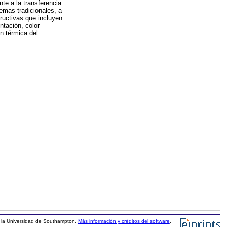
te a la transferencia
emas tradicionales, a
ructivas que incluyen
ntación, color
ón térmica del
la Universidad de Southampton.
Más información y créditos del software
.