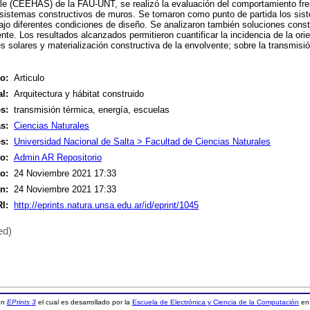
le (CEEHAS) de la FAU-UNT, se realizó la evaluación del comportamiento fren
s sistemas constructivos de muros. Se tomaron como punto de partida los sist
ajo diferentes condiciones de diseño. Se analizaron también soluciones const
nte. Los resultados alcanzados permitieron cuantificar la incidencia de la orie
es solares y materialización constructiva de la envolvente; sobre la transmisi
o:
Articulo
l:
Arquitectura y hábitat construido
s:
transmisión térmica, energía, escuelas
s:
Ciencias Naturales
s:
Universidad Nacional de Salta > Facultad de Ciencias Naturales
o:
Admin AR Repositorio
o:
24 Noviembre 2021 17:33
n:
24 Noviembre 2021 17:33
I:
http://eprints.natura.unsa.edu.ar/id/eprint/1045
ed)
 en
EPrints 3
el cual es desarrollado por la
Escuela de Electrónica y Ciencia de la Computación
en 