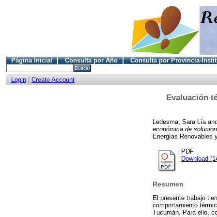
Página Inicial
Consulta por Año
Consulta por Provincia-Insti
Login
|
Create Account
Evaluación t
Ledesma, Sara Lía
an
económica de solucion
Energías Renovables y
PDF
Download (1
Resumen
El presente trabajo tie
comportamiento térmico
Tucumán. Para ello, co