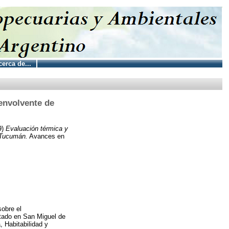
erca de...
envolvente de
9)
Evaluación térmica y
 Tucumán.
Avances en
sobre el
stado en San Miguel de
, Habitabilidad y